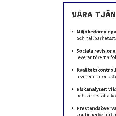
VÅRA TJÄN
Miljöbedömninga
och hållbarhetsst
Sociala revisione
leverantörerna följ
Kvalitetskontroll
levererar produkte
Riskanalyser:
Vi i
och säkerställa ko
Prestandaöverva
kontinuerlig förbä