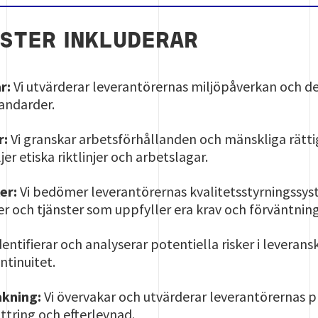
STER INKLUDERAR
r:
Vi utvärderar leverantörernas miljöpåverkan och der
andarder.
r:
Vi granskar arbetsförhållanden och mänskliga rättig
er etiska riktlinjer och arbetslagar.
er:
Vi bedömer leverantörernas kvalitetsstyrningssyst
r och tjänster som uppfyller era krav och förväntning
dentifierar och analyserar potentiella risker i leveran
ntinuitet.
kning:
Vi övervakar och utvärderar leverantörernas pr
ttring och efterlevnad.