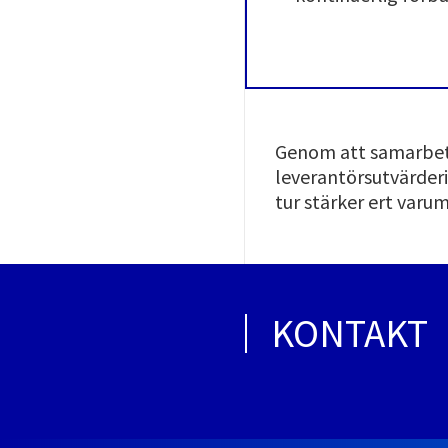
Genom att samarbeta 
leverantörsutvärderin
tur stärker ert varum
KONTAKT