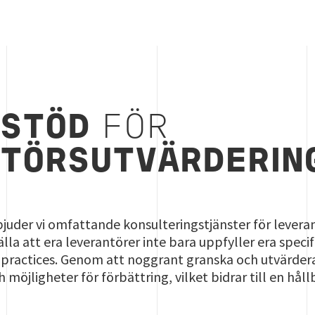
TSTÖD
FÖR
TÖRSUTVÄRDERIN
bjuder vi omfattande konsulteringstjänster för leveran
älla att era leverantörer inte bara uppfyller era speci
practices. Genom att noggrant granska och utvärdera e
h möjligheter för förbättring, vilket bidrar till en hål