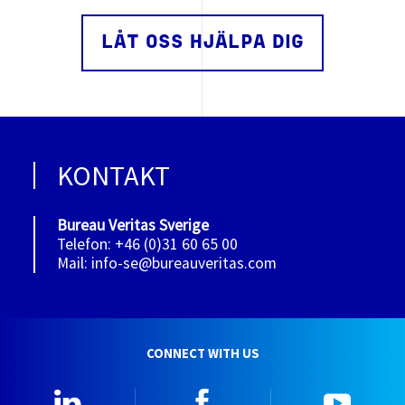
LÅT OSS HJÄLPA DIG
KONTAKT
Bureau Veritas Sverige
Telefon: +46 (0)31 60 65 00
Mail: info-se@bureauveritas.com
CONNECT WITH US
Linkedin
Facebook
YouTu