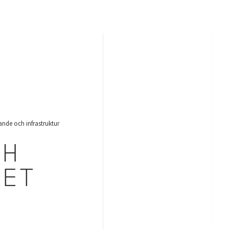
nde och infrastruktur
CH
HET