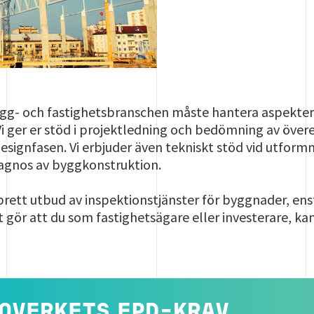
gg- och fastighetsbranschen måste hantera aspekterna
 Vi ger er stöd i projektledning och bedömning av öv
esignfasen. Vi erbjuder även tekniskt stöd vid utfor
agnos av byggkonstruktion.
brett utbud av inspektionstjänster för byggnader, ens
et gör att du som fastighetsägare eller investerare, k
BOVERKETS EPD-KRAV