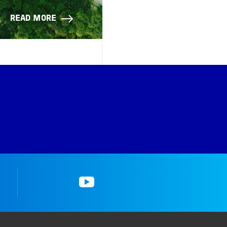
READ MORE
k
YouTube