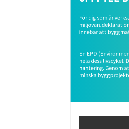
För dig som är verks
miljövarudeklaration
innebär att byggmat
En EPD (Environment
hela dess livscykel. 
hantering. Genom at
minska byggprojekte