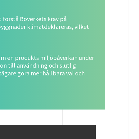
t förstå Boverkets krav på
byggnader klimatdeklareras, vilket
 om en produkts miljöpåverkan under
ion till användning och slutlig
sägare göra mer hållbara val och