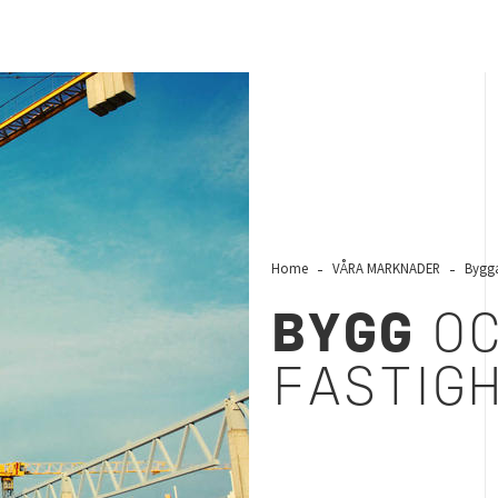
Home
VÅRA MARKNADER
Bygga
BYGG
O
FASTIG