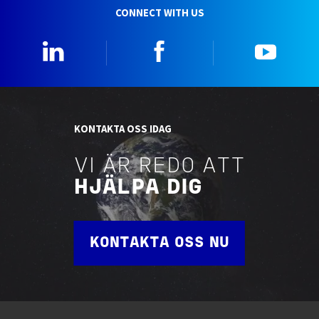
CONNECT WITH US
Linkedin
Facebook
YouTu
KONTAKTA OSS IDAG
VI ÄR REDO ATT
HJÄLPA DIG
KONTAKTA OSS NU