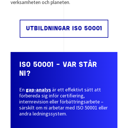
verksamheten och planeten.
UTBILDNINGAR ISO 50001
ISO 50001 – VAR STÅR
NI?
En
gap-analys
är ett effektivt sätt att
förbereda sig inför certifiering,
internrevision eller förbättringsarbete –
särskilt om ni arbetar med ISO 50001 eller
andra ledningssystem.