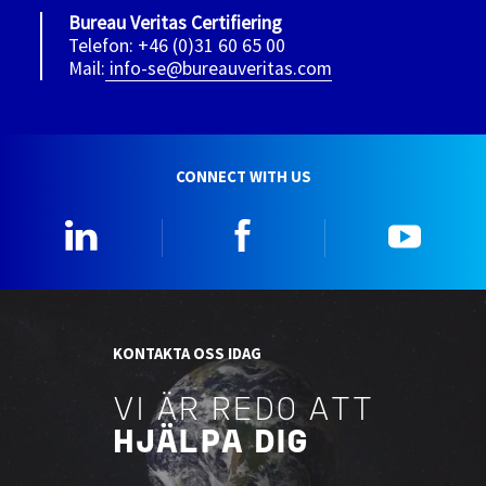
Bureau Veritas Certifiering
Telefon: +46 (0)31 60 65 00
Mail:
info-se@bureauveritas.com
CONNECT WITH US
Linkedin
Facebook
YouTu
KONTAKTA OSS IDAG
VI ÄR REDO ATT
HJÄLPA DIG