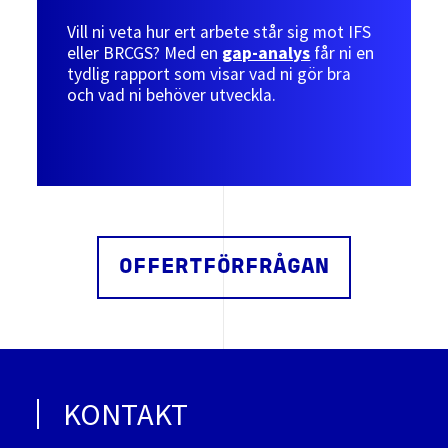
Vill ni veta hur ert arbete står sig mot IFS
eller BRCGS? Med en
gap-analys
får ni en
tydlig rapport som visar vad ni gör bra
och vad ni behöver utveckla.
OFFERTFÖRFRÅGAN
KONTAKT