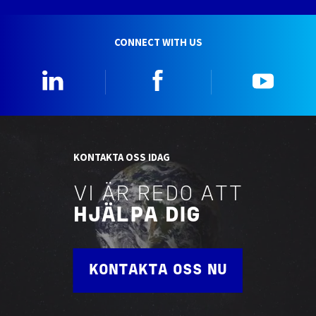
CONNECT WITH US
Linkedin
Facebook
YouTu
KONTAKTA OSS IDAG
VI ÄR REDO ATT
HJÄLPA DIG
KONTAKTA OSS NU