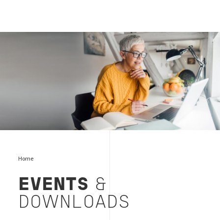
women at computer
Home
EVENTS
&
DOWNLOADS