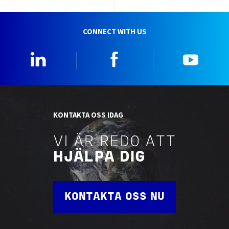
CONNECT WITH US
Linkedin
Facebook
YouTu
KONTAKTA OSS IDAG
VI ÄR REDO ATT
HJÄLPA DIG
KONTAKTA OSS NU