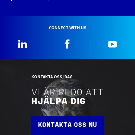
CONNECT WITH US
Linkedin
Facebook
YouTu
KONTAKTA OSS IDAG
VI ÄR REDO ATT
HJÄLPA DIG
KONTAKTA OSS NU