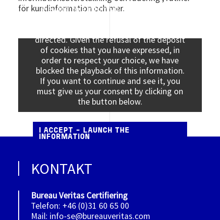
för kundinformation och mer.
Viewing this information may result in
cookies being placed by the vendor of the
data platform to which you will be
directed. Given the refusal of the deposit
of cookies that you have expressed, in
order to respect your choice, we have
blocked the playback of this information.
If you want to continue and see it, you
must give us your consent by clicking on
the button below.
I ACCEPT - LAUNCH THE
INFORMATION
KONTAKT
Bureau Veritas Certifiering
Telefon: +46 (0)31 60 65 00
Mail: info-se@bureauveritas.com