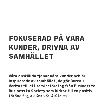
FOKUSERAD PÅ VÅRA
KUNDER, DRIVNA AV
SAMHÄLLET
Våra anställda tjänar våra kunder och är
inspirerade av samhället; de gör Bureau
Veritas till ett serviceföretag från Business to
Business to Society som bidrar till en positiv
förändring av den värld vi lever i.
Viewing this information may result in
cookies being placed by the vendor of the
data platform to which you will be