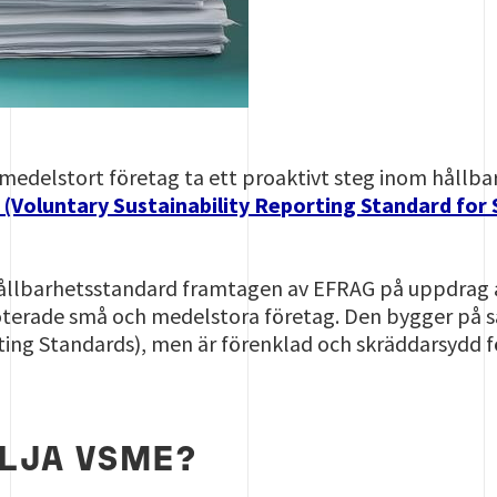
r medelstort företag ta ett proaktivt steg inom hållba
(Voluntary Sustainability Reporting Standard for
g hållbarhetsstandard framtagen av EFRAG på uppdrag 
noterade små och medelstora företag. Den bygger p
ting Standards), men är förenklad och skräddarsydd 
ÄLJA VSME?