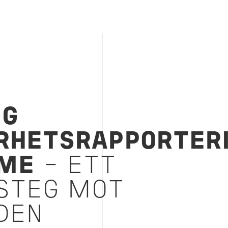
IG
RHETSRAPPORTER
ME
– ETT
STEG MOT
DEN