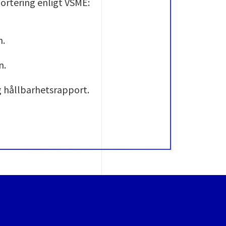
portering enligt VSME:
n.
n.
ig hållbarhetsrapport.