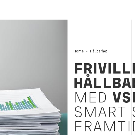
Home
Hållbarhet
FRIVILL
HÅLLBA
MED
VS
SMART 
FRAMTI