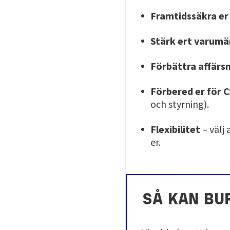
Framtidssäkra e
Stärk ert varumä
Förbättra affärs
Förbered er för
och styrning).
Flexibilitet
– välj
er.
SÅ KAN BU