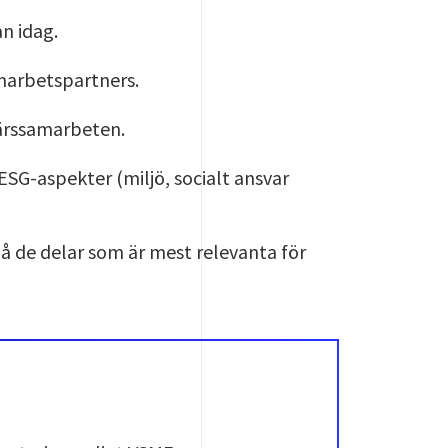
an idag.
marbetspartners.
färssamarbeten.
SG-aspekter (miljö, socialt ansvar
på de delar som är mest relevanta för