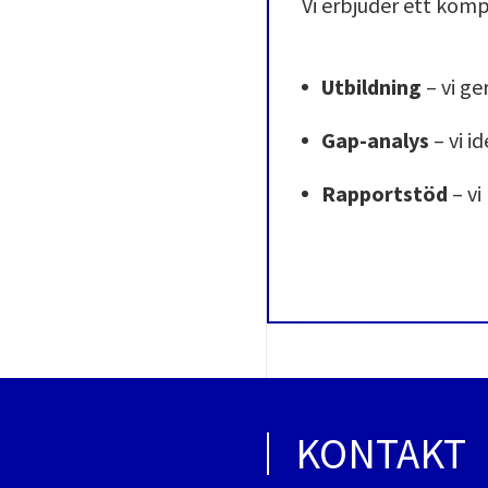
Vi erbjuder ett komp
Utbildning
– vi g
Gap-analys
– vi i
Rapportstöd
– vi
KONTAKT