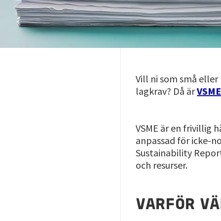
Vill ni som små elle
lagkrav? Då är
VSME 
VSME är en frivilli
anpassad för icke-
Sustainability Repor
och resurser.
VARFÖR V