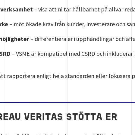
r verksamhet
– visa att ni tar hållbarhet på allvar red
rke
– möt ökade krav från kunder, investerare och sa
möjligheter
– differentiera er i upphandlingar och af
 CSRD
– VSME är kompatibel med CSRD och inkluderar E
 att rapportera enligt hela standarden eller fokusera 
REAU VERITAS STÖTTA ER