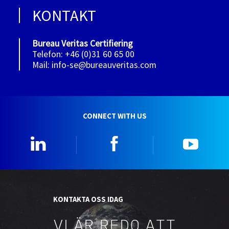
KONTAKT
Bureau Veritas Certifiering
Telefon: +46 (0)31 60 65 00
Mail: info-se@bureauveritas.com
CONNECT WITH US
Linkedin
Facebook
YouTu
KONTAKTA OSS IDAG
VI ÄR REDO ATT