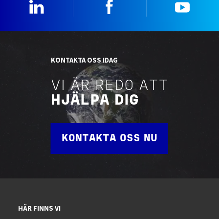
Linkedin
Facebook
YouTu
KONTAKTA OSS IDAG
VI ÄR REDO ATT
HJÄLPA DIG
KONTAKTA OSS NU
HÄR FINNS VI