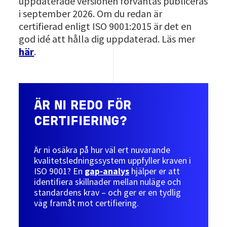
uppdaterade versionen förväntas publiceras
i september 2026. Om du redan är
certifierad enligt ISO 9001:2015 är det en
god idé att hålla dig uppdaterad. Läs mer
här
.
ÄR NI REDO FÖR
CERTIFIERING?
Är ni osäkra på hur väl ert nuvarande
kvalitetsledningssystem uppfyller kraven i
ISO 9001? En
gap-analys
hjälper er att
identifiera skillnader mellan nuläge och
standardens krav – och ger er en tydlig
väg framåt mot certifiering.