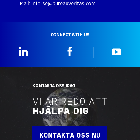
Mail: info-se@bureauveritas.com
CONNECT WITH US
Linkedin
Facebook
YouTu
KONTAKTA OSS IDAG
VI ÄR REDO ATT
HJÄLPA DIG
KONTAKTA OSS NU