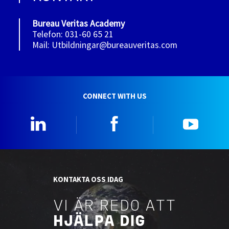
Bureau Veritas Academy
Telefon: 031-60 65 21
Mail: Utbildningar@bureauveritas.com
CONNECT WITH US
Linkedin
Facebook
YouTu
KONTAKTA OSS IDAG
VI ÄR REDO ATT
HJÄLPA DIG