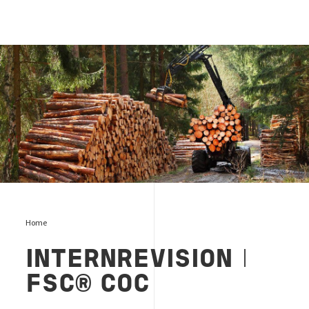
Internrevision FSC CoC
Home
INTERNREVISION
I
FSC® COC