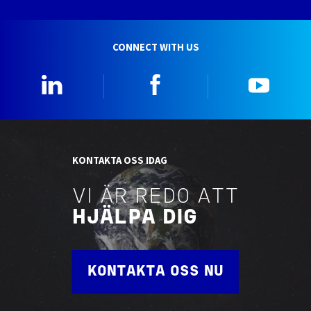
CONNECT WITH US
Linkedin
Facebook
YouTu
KONTAKTA OSS IDAG
VI ÄR REDO ATT
HJÄLPA DIG
KONTAKTA OSS NU