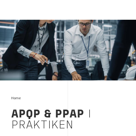
APQP
Home
APQP & PPAP
I
PRAKTIKEN