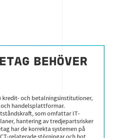
RETAG BEHÖVER
) kredit- och betalningsinstitutioner,
 och handelsplattformar.
otståndskraft, som omfattar IT-
aner, hantering av tredjepartsrisker
retag har de korrekta systemen på
 ICT-relaterade störningar och hot,