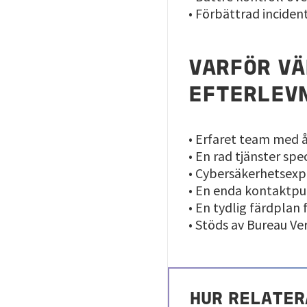
• Förbättrad incide
VARFÖR VÄ
EFTERLEV
• Erfaret team med 
• En rad tjänster sp
• Cybersäkerhetsexp
• En enda kontaktpu
• En tydlig färdplan
• Stöds av Bureau Ver
HUR RELATER