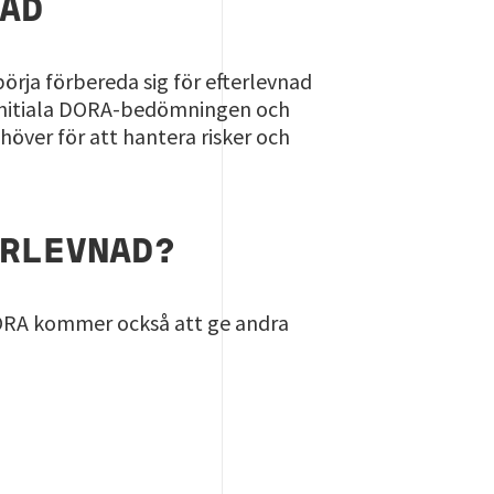
NAD
örja förbereda sig för efterlevnad
n initiala DORA-bedömningen och
över för att hantera risker och
ERLEVNAD?
 DORA kommer också att ge andra