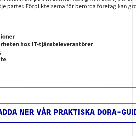
je parter. Förpliktelserna för berörda företag kan gro
sioner
erheten hos IT-tjänsteleverantörer
g
yte
ADDA NER VÅR PRAKTISKA DORA-GUI