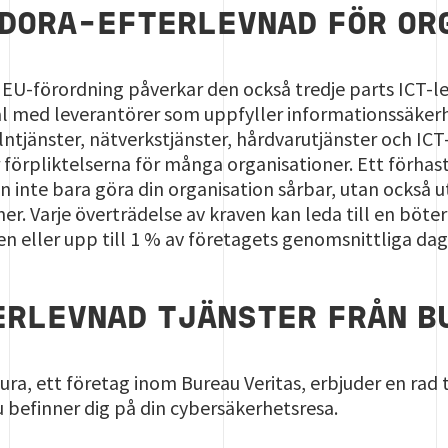
 DORA-EFTERLEVNAD FÖR OR
EU-förordning påverkar den också tredje parts ICT-le
tal med leverantörer som uppfyller informationssäker
ntjänster, nätverkstjänster, hårdvarutjänster och IC
förpliktelserna för många organisationer. Ett förhas
 inte bara göra din organisation sårbar, utan också ut
r. Varje överträdelse av kraven kan leda till en böter 
n eller upp till 1 % av företagets genomsnittliga da
RLEVNAD TJÄNSTER FRÅN B
ra, ett företag inom Bureau Veritas, erbjuder en rad t
 befinner dig på din cybersäkerhetsresa.