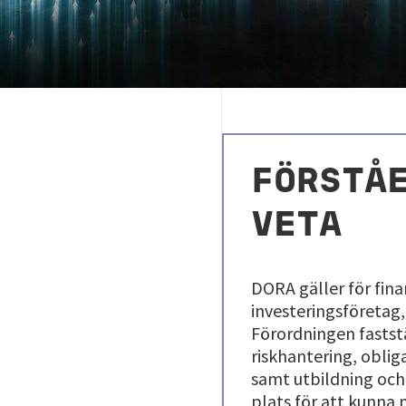
FÖRSTÅE
VETA
DORA gäller för finan
investeringsföretag
Förordningen faststä
riskhantering, oblig
samt utbildning och
plats för att kunna 