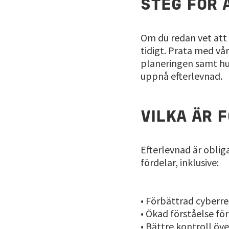
STEG FÖR 
Om du redan vet att 
tidigt. Prata med v
planeringen samt hur
uppnå efterlevnad.
VILKA ÄR 
Efterlevnad är oblig
fördelar, inklusive:
• Förbättrad cyberre
• Ökad förståelse för
• Bättre kontroll öv