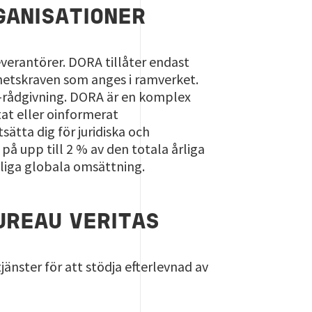
GANISATIONER
verantörer. DORA tillåter endast
hetskraven som anges i ramverket.
T-rådgivning. DORA är en komplex
tat eller oinformerat
sätta dig för juridiska och
på upp till 2 % av den totala årliga
gliga globala omsättning.
UREAU VERITAS
jänster för att stödja efterlevnad av