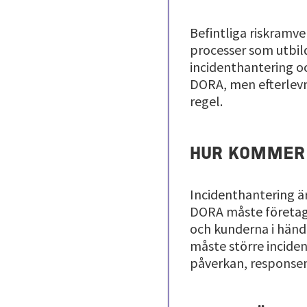
Befintliga riskramv
processer som utbil
incidenthantering o
DORA, men efterlevn
regel.
HUR KOMMER 
Incidenthantering är
DORA måste företag 
och kunderna i händ
måste större inciden
påverkan, responsen 