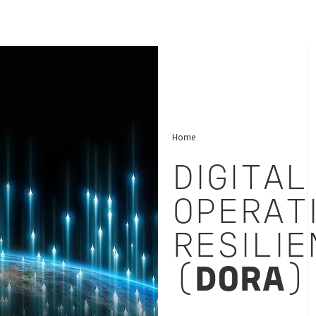
Home
DIGITAL
OPERAT
RESILIE
(
DORA
)