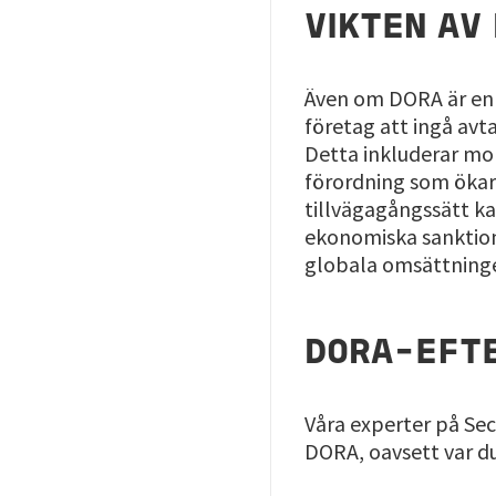
VIKTEN AV
Även om DORA är en 
företag att ingå av
Detta inkluderar mol
förordning som ökar 
tillvägagångssätt kan
ekonomiska sanktione
globala omsättninge
DORA-EFTE
Våra experter på Secu
DORA, oavsett var du