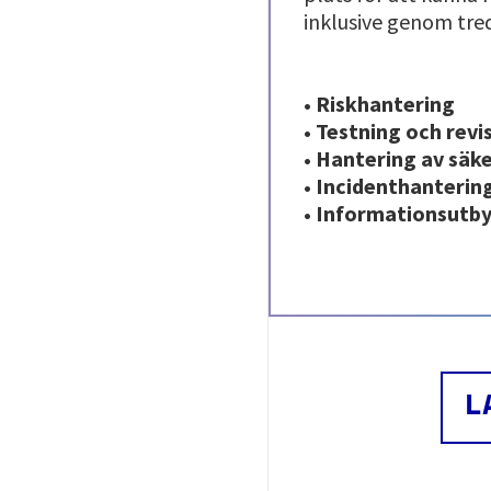
inklusive genom tred
• Riskhantering
• Testning och revi
• Hantering av säk
• Incidenthanterin
• Informationsutb
L