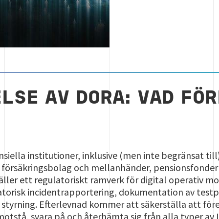
LSE AV DORA: VAD FÖ
siella institutioner, inklusive (men inte begränsat till
, försäkringsbolag och mellanhänder, pensionsfonder
ller ett regulatoriskt ramverk för digital operativ m
atorisk incidentrapportering, dokumentation av testpl
 styrning. Efterlevnad kommer att säkerställa att fö
motstå, svara på och återhämta sig från alla typer av