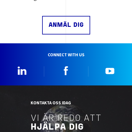
ANMÄL DIG
CONNECT WITH US
Linkedin
Facebook
YouTu
KONTAKTA OSS IDAG
VI ÄR REDO ATT
HJÄLPA DIG