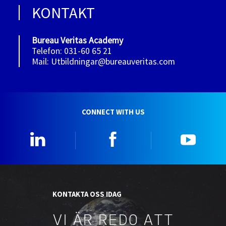
KONTAKT
Bureau Veritas Academy
Telefon: 031-60 65 21
Mail: Utbildningar@bureauveritas.com
CONNECT WITH US
Linkedin
Facebook
YouTu
KONTAKTA OSS IDAG
VI ÄR REDO ATT