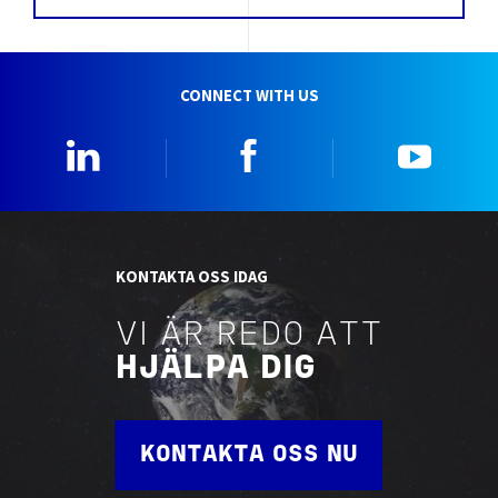
CONNECT WITH US
Linkedin
Facebook
YouTu
KONTAKTA OSS IDAG
VI ÄR REDO ATT
HJÄLPA DIG
KONTAKTA OSS NU