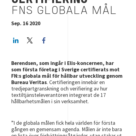
CERTIFIERING
FNS GLOBALA MÅL
Sep. 16 2020
LinkedIn
Twitter
Facebook share
Berendsen, som ingår i Elis-koncernen, har
som första företag i Sverige certifierats mot
FN:s globala mål för hållbar utveckling genom
Bureau Veritas
. Certifieringen innebär en
tredjepartgranskning och verifiering av hur
textiltjänsteleverantören integrerat de 17
hållbarhetsmålen i sin verksamhet.
”I de globala målen fick hela världen för första
gången en gemensam agenda. Målen är inte bara
en lista över förbättringsåtgärder, utan stakar ut