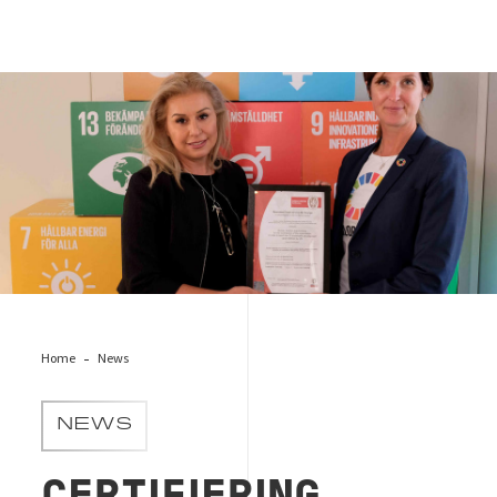
certifiering fns globala mål
Home
News
NEWS