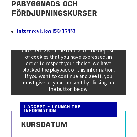
PÅBYGGNADS OCH
FÖRDJUPNINGSKURSER
Internrevision ISO 13485
Viewing this information may result in
cookies being placed by the vendor of the
data platform to which you will be
directed. Given the refusal of the deposit
of cookies that you have expressed, in
order to respect your choice, we have
blocked the playback of this information.
If you want to continue and see it, you
must give us your consent by clicking on
the button below.
I ACCEPT - LAUNCH THE
INFORMATION
KURSDATUM