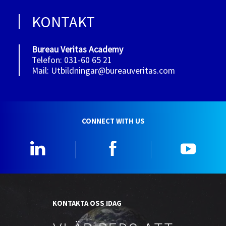
KONTAKT
Bureau Veritas Academy
Telefon: 031-60 65 21
Mail: Utbildningar@bureauveritas.com
CONNECT WITH US
Linkedin
Facebook
YouTu
KONTAKTA OSS IDAG