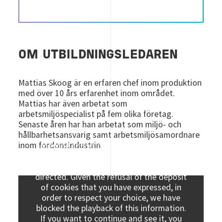
OM UTBILDNINGSLEDAREN
Mattias Skoog är en erfaren chef inom produktion
med över 10 års erfarenhet inom området.
Mattias har även arbetat som
arbetsmiljöspecialist på fem olika företag.
Senaste åren har han arbetat som miljö- och
hållbarhetsansvarig samt arbetsmiljösamordnare
inom fordonsindustrin.
Viewing this information may result in
cookies being placed by the vendor of the
data platform to which you will be
directed. Given the refusal of the deposit
of cookies that you have expressed, in
order to respect your choice, we have
blocked the playback of this information.
If you want to continue and see it, you